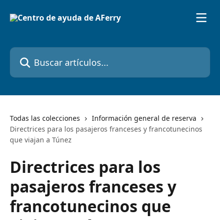
Ir al contenido principal
Buscar artículos...
Todas las colecciones
Información general de reserva
Directrices para los pasajeros franceses y francotunecinos
que viajan a Túnez
Directrices para los
pasajeros franceses y
francotunecinos que