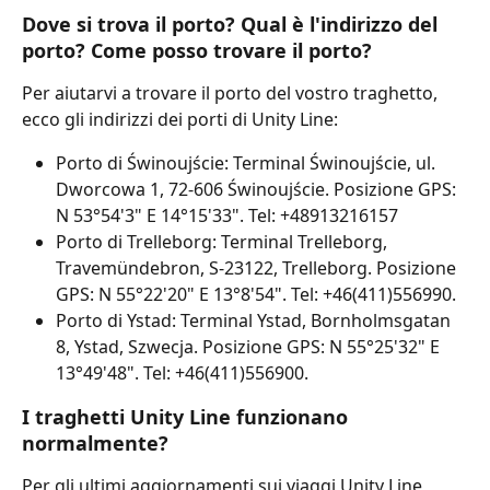
Dove si trova il porto? Qual è l'indirizzo del 
porto? Come posso trovare il porto?
Per aiutarvi a trovare il porto del vostro traghetto, 
ecco gli indirizzi dei porti di Unity Line:
Porto di Świnoujście: Terminal Świnoujście, ul. 
Dworcowa 1, 72-606 Świnoujście. Posizione GPS: 
N 53°54'3" E 14°15'33". Tel: +48913216157
Porto di Trelleborg: Terminal Trelleborg, 
Travemündebron, S-23122, Trelleborg. Posizione 
GPS: N 55°22'20" E 13°8'54". Tel: +46(411)556990.
Porto di Ystad: Terminal Ystad, Bornholmsgatan 
8, Ystad, Szwecja. Posizione GPS: N 55°25'32" E 
13°49'48". Tel: +46(411)556900.
I traghetti Unity Line funzionano 
normalmente?
Per gli ultimi aggiornamenti sui viaggi Unity Line 