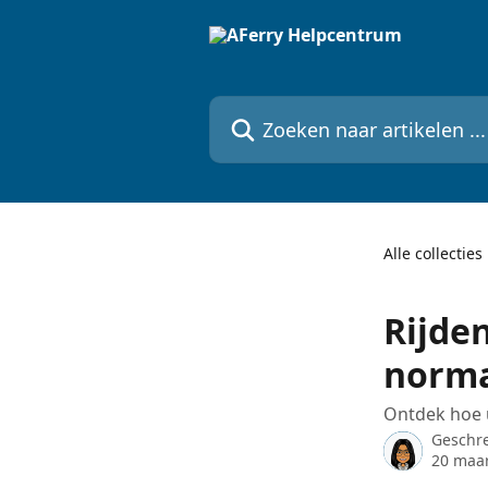
Naar de hoofdinhoud
Zoeken naar artikelen ...
Alle collecties
Rijde
norma
Ontdek hoe u
Geschr
20 maar