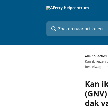
Naar de hoofdinhoud
Zoeken naar artikelen ...
Alle collecties
Kan ik reizen 
bestelwagen 
Kan ik
(GNV)
dak v