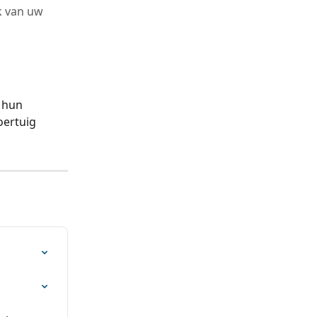
k van uw
 hun 
ertuig 