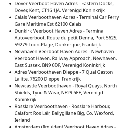
Dover Veerboot Haven Adres - Eastern Docks, 
Dover, Kent, CT16 1JA, Verenigd Koninkrijk
Calais Veerboothaven Adres - Terminal Car Ferry 
Gare Maritime Est 62100 Calais
Dunkirk Veerboot Haven Adres - Terminal 
Autoveerboot, Route du petit Denna, Port 5625, 
59279 Loon-Plage, Dunkerque, Frankrijk
Newhaven Veerboot Haven Adres - Newhaven 
Veerboot Haven, Railway Approach, Newhaven, 
East Sussex, BN9 0DF, Verenigd Koninkrijk
Adres Veerboothaven Dieppe - 7 Quai Gaston 
Lalitte, 76200 Dieppe, Frankrijk
Newcastle Veerboothaven - Royal Quays, North 
Shields, Tyne & Wear, NE29 6EE, Verenigd 
Koninkrijk
Rosslare Veerboothaven - Rosslare Harbour, 
Calafort Ros Láir, Ballygillane Big, Co. Wexford, 
Ierland
Amsterdam (IJmuiden) Veerboot Haven Adres - 