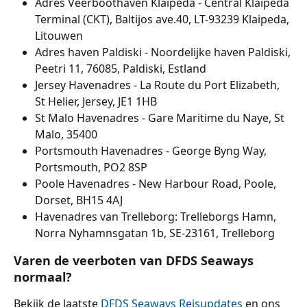
Adres Veerboothaven Klaipeda - Central Klaipeda 
Terminal (CKT), Baltijos ave.40, LT-93239 Klaipeda, 
Litouwen
Adres haven Paldiski - Noordelijke haven Paldiski, 
Peetri 11, 76085, Paldiski, Estland
Jersey Havenadres - La Route du Port Elizabeth, 
St Helier, Jersey, JE1 1HB
St Malo Havenadres - Gare Maritime du Naye, St 
Malo, 35400
Portsmouth Havenadres - George Byng Way, 
Portsmouth, PO2 8SP
Poole Havenadres - New Harbour Road, Poole, 
Dorset, BH15 4AJ
Havenadres van Trelleborg: Trelleborgs Hamn, 
Norra Nyhamnsgatan 1b, SE-23161, Trelleborg
Varen de veerboten van DFDS Seaways 
normaal?
Bekijk de laatste 
DFDS Seaways Reisupdates
 en ons 