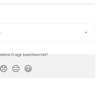
n
 deine Frage beantwortet?
😞
😐
😃