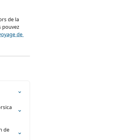
rs de la 
s pouvez 
 voyage de 
rsica 
n de 