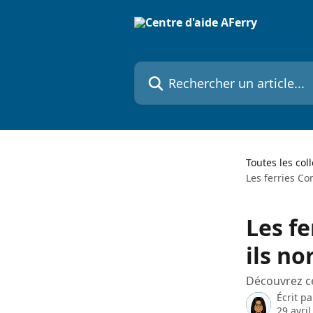
Passer au contenu principal
Rechercher un article...
Toutes les col
Les ferries Co
Les fe
ils n
Découvrez ce
Écrit p
29 avri