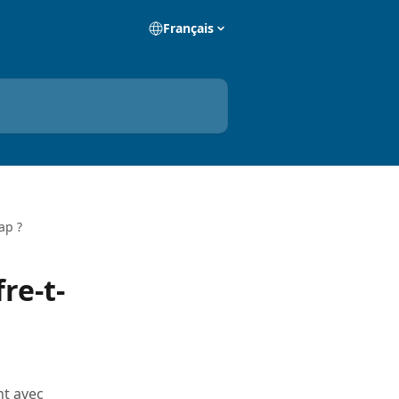
Français
ap ?
re-t-
nt avec