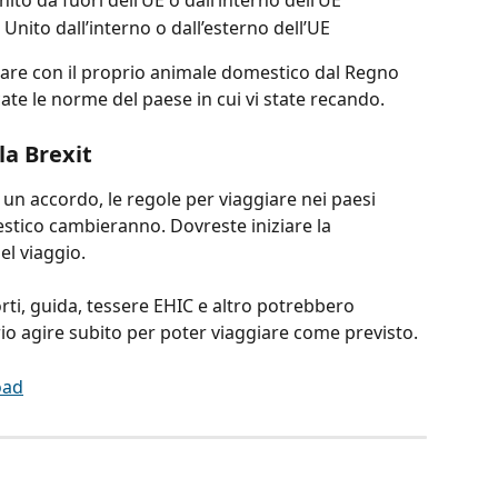
o da fuori dell’UE o dall’interno dell’UE
Unito dall’interno o dall’esterno dell’UE
iare con il proprio animale domestico dal Regno 
cate le norme del paese in cui vi state recando.
la Brexit
 un accordo, le regole per viaggiare nei paesi 
estico cambieranno. Dovreste iniziare la 
l viaggio.
rti, guida, tessere EHIC e altro potrebbero 
io agire subito per poter viaggiare come previsto.
oad