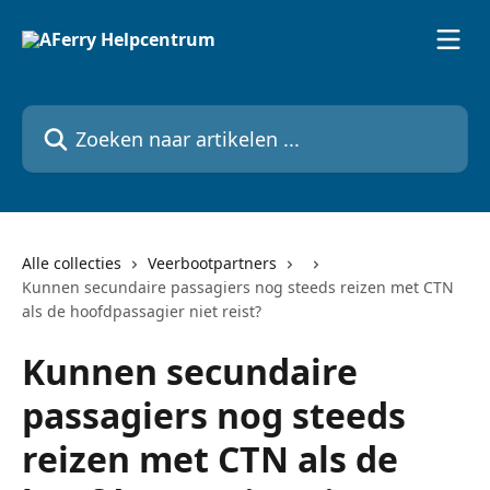
Naar de hoofdinhoud
Zoeken naar artikelen ...
Alle collecties
Veerbootpartners
Kunnen secundaire passagiers nog steeds reizen met CTN
als de hoofdpassagier niet reist?
Kunnen secundaire
passagiers nog steeds
reizen met CTN als de