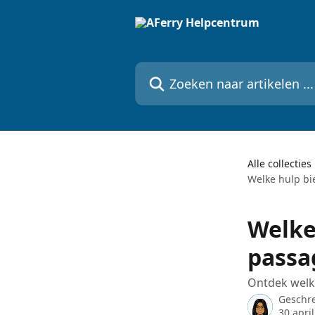
Naar de hoofdinhoud
Zoeken naar artikelen ...
Alle collecties
Welke hulp bi
Welke
passa
Ontdek welke
Geschr
30 apri