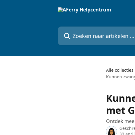
Naar de hoofdinhoud
Zoeken naar artikelen ...
Alle collecties
Kunnen zwange
Kunne
met G
Ontdek meer 
Geschr
30 apri