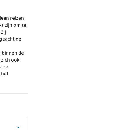
een reizen 
t zijn om te 
Bij 
geacht de 
r binnen de 
 zich ook 
s de 
 het 