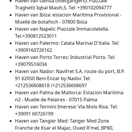
Haven van Genua (voetgangers): Piazzale 
Traghetti Iqbal Masih,5. Tel: +390102094777
Haven van Ibiza: estacion Maritima Provisional - 
Muelle de botafoch - 07800 Ibiza
Haven van Napels: Piazzale Immacolatella. 
Tel.+390812523011
Haven van Palermo: Calata Marinai D'italia. Tel: 
+3909160726162
Haven van Porto Torres: Industrial Porto. Tel: 
+39079516034
Haven van Nador: Navifret S.A. route du port, B.P. 
91 62050 Beni-Enzar by Nador. Tel: 
+212536608618 /+212536608697
Haven van Palma de Mallorca: Estacion Maritima 
n2 - Muelle de Pelaires - 07015 Palma
Haven van Termini Imerese: Via Molo Riva. Tel: 
+39091 60726199
Haven van Tangier Med: Tanger Med Zone 
Franche de Ksar el Majaz, Oued R'mel, BP80, 