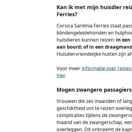
Kan ik met mijn huisdier rei
Ferries?
Corsica Sardinia Ferries staat pas
blindengeleidehonden en hulphond
huisdieren kunnen reizen: 
in een
aan boord; of in een draagmand 
Huisdiervriendelijke hutten zijn a
Voor meer 
informatie over reizen
hier
.
Mogen zwangere passagiers m
Vrouwen die zes maanden of lange
geschiktheid om te reizen overleg
complicaties tijdens de zwanger
maand van de zwangerschap, een v
overleggen. Dit ontneemt de kapit