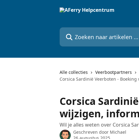
Naar de hoofdinhoud
Zoeken naar artikelen ...
Alle collecties
Veerbootpartners
Corsica Sardinië Veerboten - Boeking 
Corsica Sardini
wijzigen, infor
Wil je alles weten over Corsica Sa
Geschreven door
Michael
26 augustus 2025