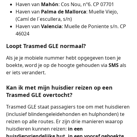
Haven van 
Mahón
: Cos Nou, nº6. CP 07701
Haven van 
Palma de Mallorca
: Muelle Viejo, 
(Camí de l´escullera, s/n)
Haven van 
Valencia
: Muelle de Poniente s/n. CP 
46024
Loopt Trasmed GLE normaal?
Als je je mobiele nummer hebt opgegeven toen je 
boekte, word je op de hoogte gehouden via 
SMS 
als 
er iets verandert.
Kan ik met mijn huisdier reizen op een 
Trasmed GLE overtocht?
Trasmed GLE staat passagiers toe om met huisdieren 
(inclusief blindengeleidehonden en hulphonden) te 
reizen op alle routes. Er zijn drie manieren waarop 
huisdieren kunnen reizen: 
in een 
huisdiervriendelijke hut, in een vooraf geboekte 