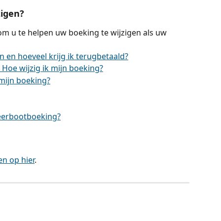
zigen?
 om u te helpen uw boeking te wijzigen als uw 
 en hoeveel krijg ik terugbetaald?
 Hoe wijzig ik mijn boeking?
 mijn boeking?
veerbootboeking?
n op hier
.