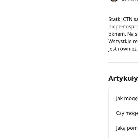
Statki CTN s
niepełnospra
oknem. Na s
Wszystkie re
jest równie
Artykuł
Jak mogę
Czy mogę
Jaką pom