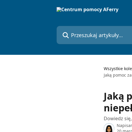
Przejdź do głównej zawartości
Przeszukaj artykuły...
Wszystkie kole
Jaką pomoc z
Jaką 
niepe
Dowiedz się,
Napisa
20 mar