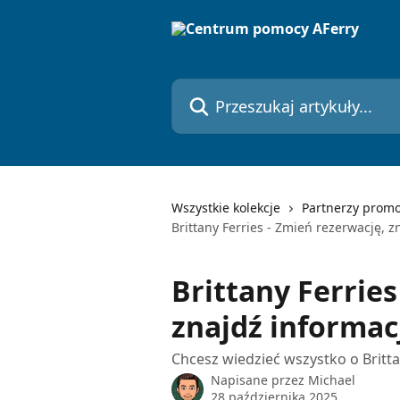
Przejdź do głównej zawartości
Przeszukaj artykuły...
Wszystkie kolekcje
Partnerzy prom
Brittany Ferries - Zmień rezerwację, z
Brittany Ferries
znajdź informac
Chcesz wiedzieć wszystko o Britt
Napisane przez
Michael
28 października 2025