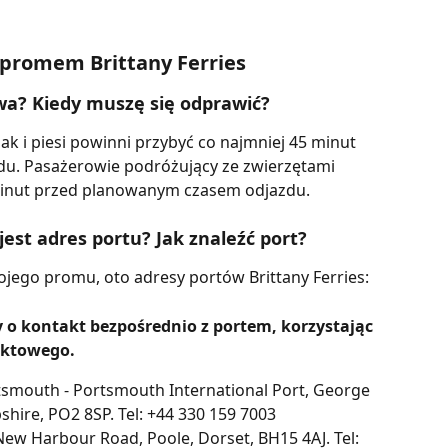
 promem Brittany Ferries
awa? Kiedy muszę się odprawić?
k i piesi powinni przybyć co najmniej 45 minut 
u. Pasażerowie podróżujący ze zwierzętami 
minut przed planowanym czasem odjazdu.
 jest adres portu? Jak znaleźć port?
ojego promu, oto adresy portów Brittany Ferries:
o kontakt bezpośrednio z portem, korzystając 
aktowego.
mouth - Portsmouth International Port, George 
ire, PO2 8SP. Tel: +44 330 159 7003
ew Harbour Road, Poole, Dorset, BH15 4AJ. Tel: 