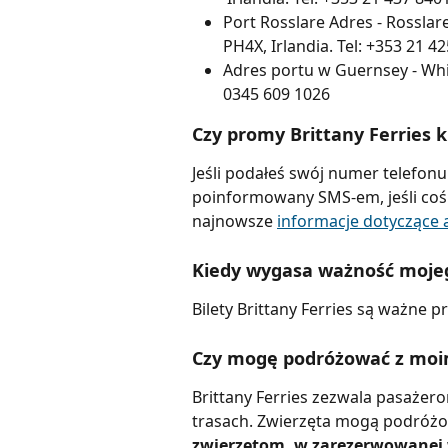
Port Rosslare Adres - Rosslar
PH4X, Irlandia. Tel: +353 21 4
Adres portu w Guernsey - White
0345 609 1026
Czy promy Brittany Ferries 
Jeśli podałeś swój numer telefon
poinformowany SMS-em, jeśli coś 
najnowsze 
informacje dotyczące a
Kiedy wygasa ważność mojego
Bilety Brittany Ferries są ważne p
Czy mogę podróżować z moim 
Brittany Ferries zezwala pasażer
trasach. Zwierzęta mogą podróżo
zwierzętom, w zarezerwowanej w