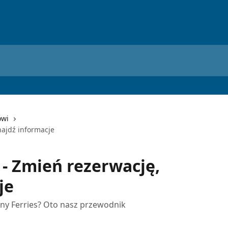
owi
najdź informacje
 - Zmień rezerwację,
je
any Ferries? Oto nasz przewodnik