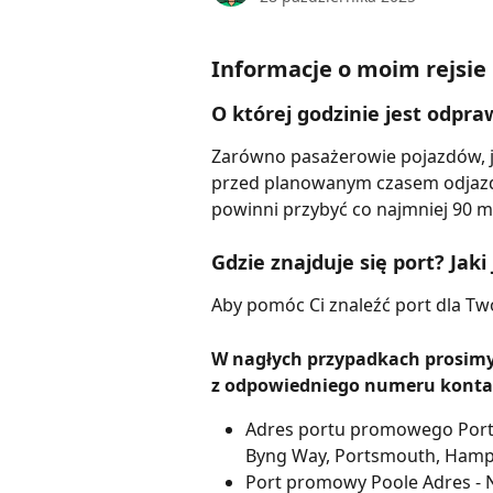
Informacje o moim rejsie
O której godzinie jest odpr
Zarówno pasażerowie pojazdów, ja
przed planowanym czasem odjazd
powinni przybyć co najmniej 90 
Gdzie znajduje się port? Jaki
Aby pomóc Ci znaleźć port dla Tw
W nagłych przypadkach prosimy 
z odpowiedniego numeru kont
Adres portu promowego Ports
Byng Way, Portsmouth, Hampsh
Port promowy Poole Adres - N