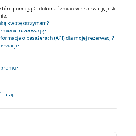
które pomogą Ci dokonać zmian w rezerwacji, jeśli 
ie:
jaką kwotę otrzymam? 
 zmienić rezerwację?
rmacje o pasażerach (API) dla mojej rezerwacji?
erwacji?
ę promu?
 tutaj
.