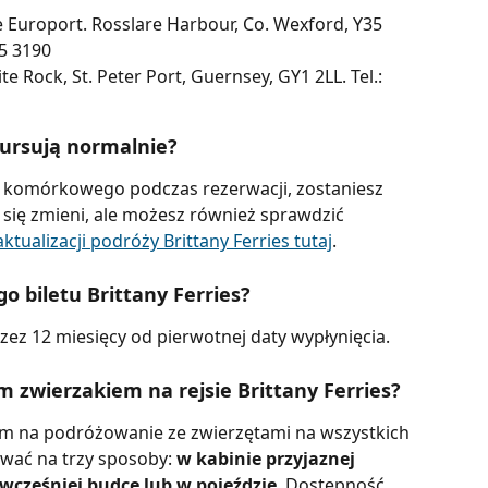
e Europort. Rosslare Harbour, Co. Wexford, Y35 
25 3190
 Rock, St. Peter Port, Guernsey, GY1 2LL. Tel.: 
kursują normalnie?
u komórkowego podczas rezerwacji, zostaniesz 
się zmieni, ale możesz również sprawdzić 
ktualizacji podróży Brittany Ferries tutaj
.
 biletu Brittany Ferries?
rzez 12 miesięcy od pierwotnej daty wypłynięcia.
zwierzakiem na rejsie Brittany Ferries?
om na podróżowanie ze zwierzętami na wszystkich 
wać na trzy sposoby: 
w kabinie przyjaznej 
cześniej budce lub w pojeździe
. Dostępność 