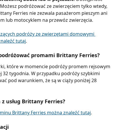
ku. Możesz podróżować ze zwierzęciem tylko wtedy, 
ittany Ferries nie zezwala pasażerom pieszym ani 
 lub motocyklem na przewóz zwierzęcia.
czących podróży ze zwierzętami domowymi 
naleźć tutaj
.
 podróżować promami Brittany Ferries?
żerki, które w momencie podróży promem rejsowym 
j 32 tygodnia. W przypadku podróży szybkimi 
ać pod warunkiem, że są w ciąży poniżej 28 
 z usług Brittany Ferries?
minu Brittany Ferries można znaleźć tutaj
.
acji