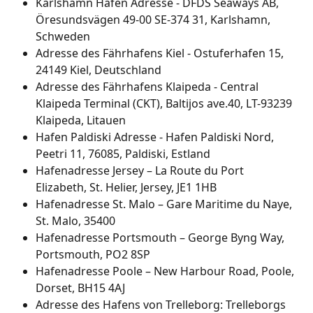
Karlshamn Hafen Adresse - DFDS Seaways AB, 
Öresundsvägen 49-00 SE-374 31, Karlshamn, 
Schweden
Adresse des Fährhafens Kiel - Ostuferhafen 15, 
24149 Kiel, Deutschland
Adresse des Fährhafens Klaipeda - Central 
Klaipeda Terminal (CKT), Baltijos ave.40, LT-93239 
Klaipeda, Litauen
Hafen Paldiski Adresse - Hafen Paldiski Nord, 
Peetri 11, 76085, Paldiski, Estland
Hafenadresse Jersey – La Route du Port 
Elizabeth, St. Helier, Jersey, JE1 1HB
Hafenadresse St. Malo – Gare Maritime du Naye, 
St. Malo, 35400
Hafenadresse Portsmouth – George Byng Way, 
Portsmouth, PO2 8SP
Hafenadresse Poole – New Harbour Road, Poole, 
Dorset, BH15 4AJ
Adresse des Hafens von Trelleborg: Trelleborgs 