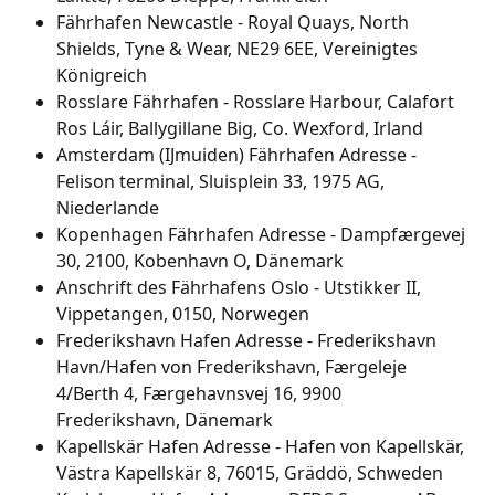
Fährhafen Newcastle - Royal Quays, North 
Shields, Tyne & Wear, NE29 6EE, Vereinigtes 
Königreich
Rosslare Fährhafen - Rosslare Harbour, Calafort 
Ros Láir, Ballygillane Big, Co. Wexford, Irland
Amsterdam (IJmuiden) Fährhafen Adresse - 
Felison terminal, Sluisplein 33, 1975 AG, 
Niederlande
Kopenhagen Fährhafen Adresse - Dampfærgevej 
30, 2100, Kobenhavn O, Dänemark
Anschrift des Fährhafens Oslo - Utstikker II, 
Vippetangen, 0150, Norwegen
Frederikshavn Hafen Adresse - Frederikshavn 
Havn/Hafen von Frederikshavn, Færgeleje 
4/Berth 4, Færgehavnsvej 16, 9900 
Frederikshavn, Dänemark
Kapellskär Hafen Adresse - Hafen von Kapellskär, 
Västra Kapellskär 8, 76015, Gräddö, Schweden