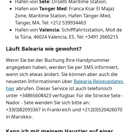
Hafen von 
Sete
: Orsetti Maritime Station.
Hafen von
 Tanger Med
: Franca Ksar El Majaz 
Zone, Maritime Station, Hafen Tánger-Med, 
Tanger, MA. Tel: +212 539934463
Hafen von 
Valencia
: Schifffahrtsstation, Moll de 
la Túria, 46024 Valencia, ES. Tel: +3491 2660215
Läuft Balearia wie gewohnt?
Wenn Sie bei der Buchung Ihre Handynummer 
angegeben haben, werden Sie per SMS informiert, 
wenn sich etwas ändert. Sie können aber auch die 
neuesten Informationen über 
Balearia-Reiseupdates 
hier
 abrufen. Dieser Service ist auch telefonisch 
unter +34865608423 verfügbar. Für die Strecke Sete - 
Nador - Sete wenden Sie sich bitte an: 
+33(0)82093367 in Frankreich und +212(0)520426070 
in Marokko.
Kann ich mit meinem Haustier auf einer 