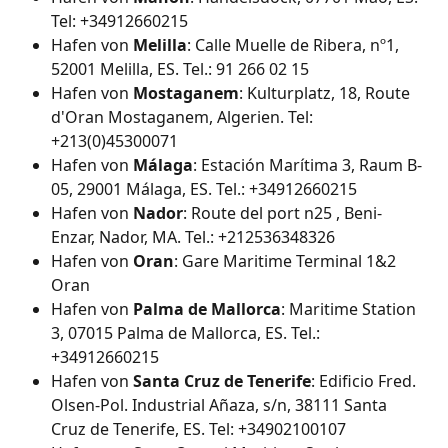
Tel: +34912660215
Hafen von 
Melilla
: Calle Muelle de Ribera, nº1, 
52001 Melilla, ES. Tel.: 91 266 02 15
Hafen von 
Mostaganem
: Kulturplatz, 18, Route 
d'Oran Mostaganem, Algerien. Tel: 
+213(0)45300071
Hafen von 
Málaga
: Estación Marítima 3, Raum B-
05, 29001 Málaga, ES. Tel.: +34912660215
Hafen von 
Nador
: Route del port n25 , Beni-
Enzar, Nador, MA. Tel.: +212536348326
Hafen von 
Oran
: Gare Maritime Terminal 1&2 
Oran
Hafen von 
Palma de Mallorca
: Maritime Station 
3, 07015 Palma de Mallorca, ES. Tel.: 
+34912660215
Hafen von 
Santa Cruz de Tenerife
: Edificio Fred. 
Olsen-Pol. Industrial Añaza, s/n, 38111 Santa 
Cruz de Tenerife, ES. Tel: +34902100107