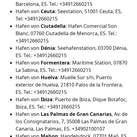
Barcelona, ES. Tel.: +34912660215
Hafen von 
Ceuta
: Seestation, 51001 Ceuta, ES, 
Tel: +34912660215
Hafen von 
Ciutadella
: Hafen Comercial Son 
Blanc, 07760 Ciutadella de Menorca, ES. Tel.: 
+34912660215
Hafen von 
Dénia
: Seehafenstation, 03700 Dénia, 
ES. Tel.: +34912660215
Hafen von 
Formentera
: Maritime Station, 07870 
La Sabina, ES. Tel.: +34912660215
Hafen von 
Huelva
: Muelle Sur s/n, Puerto 
exterior de Huelva, 21810 Palos de la Frontera, 
ES. Tel.: +34912660215
Hafen von 
Ibiza
: Puerto de Ibiza, Dique Botafoc, 
Ibiza, ES. Tel.: +34912660215
Hafen von 
Las Palmas de Gran Canarias
, Av. de 
los Consignatarios, 7, 35008 Las Palmas de Gran 
Canaria, Las Palmas, ES. +34902100107
Hafen von 
Mahon
: Handelsdock, 07701 Maó, ES. 