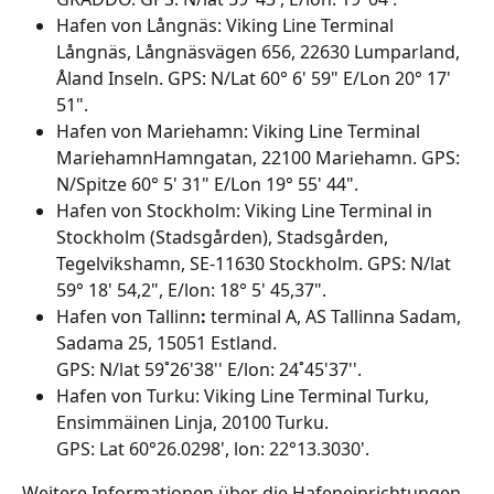
Hafen von Långnäs: Viking Line Terminal 
Långnäs, Långnäsvägen 656, 22630 Lumparland, 
Åland Inseln. GPS: N/Lat 60° 6' 59" E/Lon 20° 17' 
51".
Hafen von Mariehamn: Viking Line Terminal 
MariehamnHamngatan, 22100 Mariehamn. GPS: 
N/Spitze 60° 5' 31" E/Lon 19° 55' 44".
Hafen von Stockholm: Viking Line Terminal in 
Stockholm (Stadsgården), Stadsgården, 
Tegelvikshamn, SE-11630 Stockholm. GPS: N/lat 
59° 18' 54,2", E/lon: 18° 5' 45,37".
Hafen von Tallinn
: 
terminal A, AS Tallinna Sadam, 
Sadama 25, 15051 Estland.
GPS: N/lat 59˚26'38'' E/lon: 24˚45'37''.
Hafen von Turku: Viking Line Terminal Turku, 
Ensimmäinen Linja, 20100 Turku.
GPS: Lat 60°26.0298', lon: 22°13.3030'.
Weitere Informationen über die Hafeneinrichtungen 