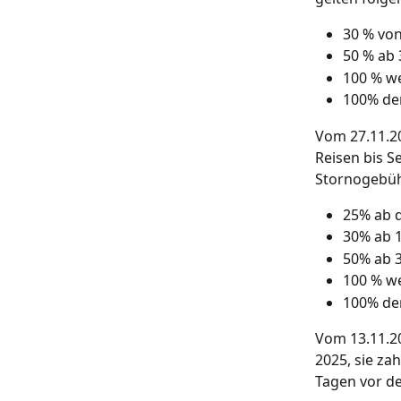
30 % von
50 % ab 
100 % we
100% de
Vom 27.11.20
Reisen bis 
Stornogebü
25% ab d
30% ab 1
50% ab 3
100 % we
100% de
Vom 13.11.20
2025, sie za
Tagen vor de