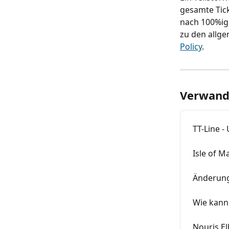
gesamte Tick
nach 100%ig
zu den allge
Policy
.
Verwandt
TT-Line 
Isle of 
Änderung
Wie kann
Nouris E