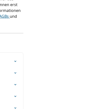
nnen erst 
formationen 
AGBs 
und 