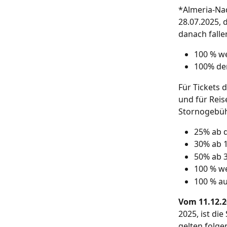
*Almeria-Na
28.07.2025, 
danach fall
100 % we
100% de
Für Tickets 
und für Rei
Stornogebü
25% ab d
30% ab 1
50% ab 3
100 % we
100 % au
Vom 11.12.2
2025, ist di
gelten folge