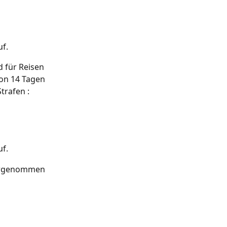
f.
 für Reisen 
von 14 Tagen 
trafen :
f.
vorgenommen 