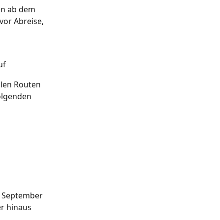
en ab dem 
vor Abreise, 
f 
llen Routen 
olgenden 
s September 
r hinaus 