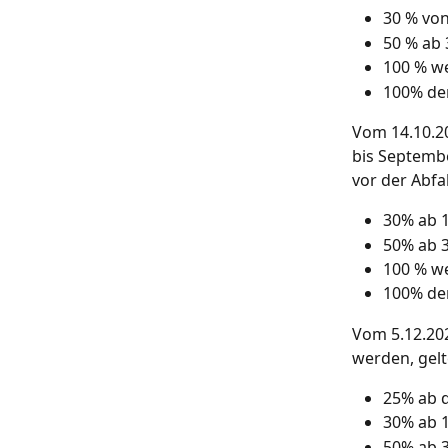
30 % von
50 % ab 
100 % we
100% de
Vom 14.10.20
bis Septembe
vor der Abfa
30% ab 1
50% ab 3
100 % we
100% de
Vom 5.12.20
werden, gel
25% ab d
30% ab 1
50% ab 3