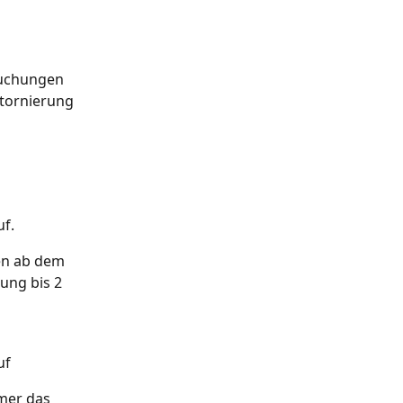
Buchungen 
Stornierung 
f.
en ab dem 
ung bis 2 
f 
mmer das 