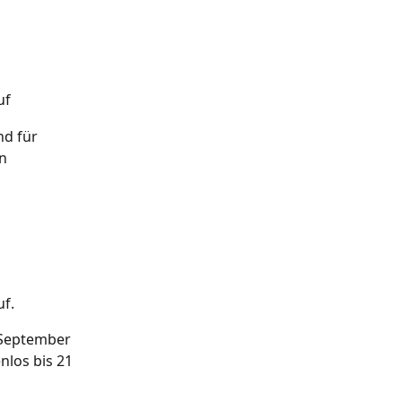
uf
d für 
n 
f.
 September 
nlos bis 21 