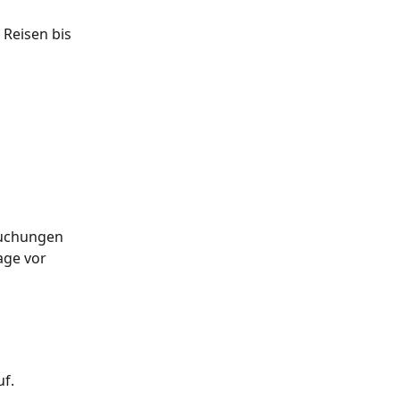
 Reisen bis 
Buchungen 
age vor 
f.