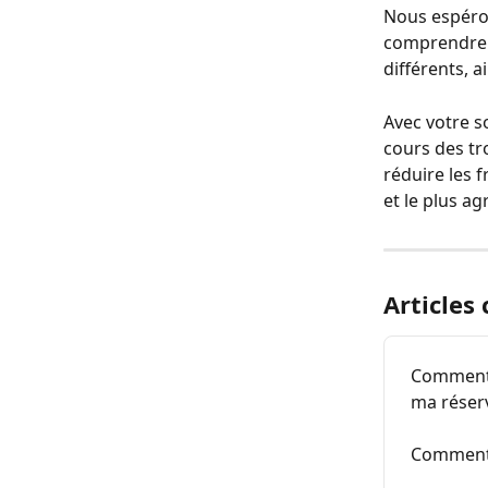
Nous espéron
comprendre p
différents, 
Avec votre s
cours des tr
réduire les f
et le plus ag
Articles
Comment p
ma réserv
Comment 