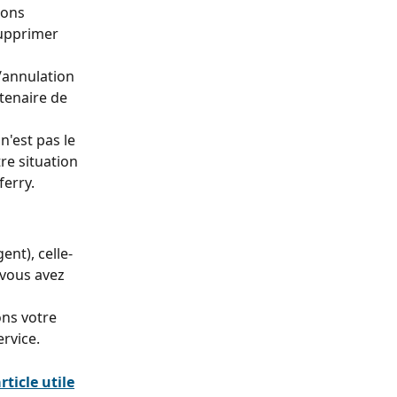
eons 
supprimer 
/annulation 
tenaire de 
'est pas le 
re situation 
ferry.
ent), celle-
vous avez 
ons votre 
ervice.
rticle utile