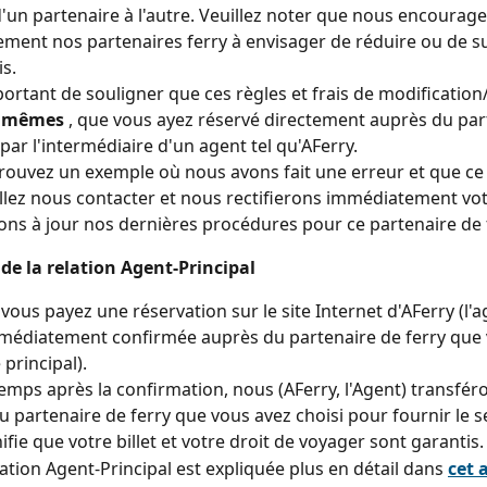
d'un partenaire à l'autre. Veuillez noter que nous encourag
ement nos partenaires ferry à envisager de réduire ou de 
is.
mportant de souligner que ces règles et frais de modification
s mêmes 
, que vous ayez réservé directement auprès du par
 par l'intermédiaire d'un agent tel qu'AFerry.
trouvez un exemple où nous avons fait une erreur et que ce n
illez nous contacter et nous rectifierons immédiatement vot
ons à jour nos dernières procédures pour ce partenaire de 
 de la relation Agent-Principal
vous payez une réservation sur le site Internet d'AFerry (l'ag
mmédiatement confirmée auprès du partenaire de ferry que 
e principal).
emps après la confirmation, nous (AFerry, l'Agent) transfér
u partenaire de ferry que vous avez choisi pour fournir le s
ifie que votre billet et votre droit de voyager sont garantis.
lation Agent-Principal est expliquée plus en détail dans 
cet a