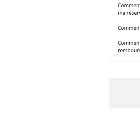
Comment s
ma réserv
Comment 
Comment 
rembour