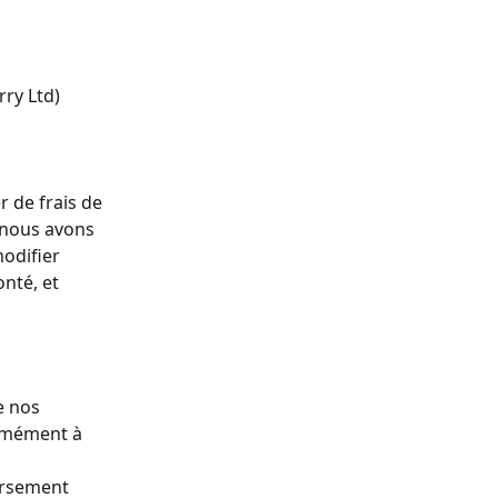
ry Ltd) 
r de frais de 
 nous avons 
odifier 
nté, et 
e nos 
ormément à 
ursement 