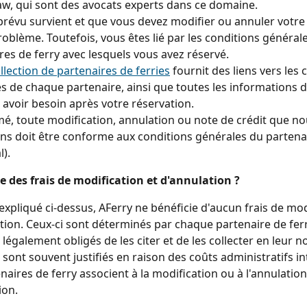
aw, qui sont des avocats experts dans ce domaine.
prévu survient et que vous devez modifier ou annuler votre b
oblème. Toutefois, vous êtes lié par les conditions général
res de ferry avec lesquels vous avez réservé.
llection de partenaires de ferries
 fournit des liens vers les 
s de chaque partenaire, ainsi que toutes les informations 
 avoir besoin après votre réservation.
é, toute modification, annulation ou note de crédit que no
s doit être conforme aux conditions générales du partenai
l).
e des frais de modification et d'annulation ?
pliqué ci-dessus, AFerry ne bénéficie d'aucun frais de mod
tion. Ceux-ci sont déterminés par chaque partenaire de ferr
également obligés de les citer et de les collecter en leur n
s sont souvent justifiés en raison des coûts administratifs i
enaires de ferry associent à la modification ou à l'annulation
ion.