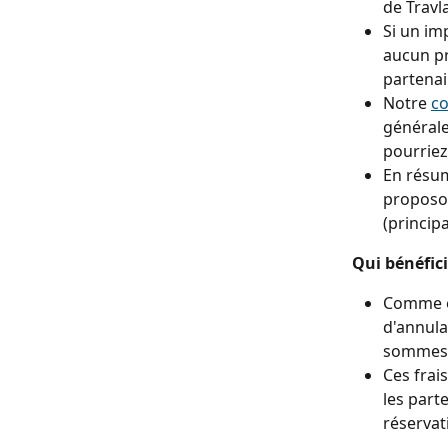
de Travl
Si un im
aucun pr
partenai
Notre 
co
générale
pourriez
En résum
proposon
(principa
Qui bénéfici
Comme ex
d'annula
sommes l
Ces frai
les part
réservat