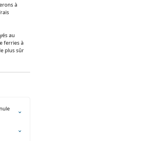
erons à 
rais 
yés au 
 ferries à 
le plus sûr 
nule 