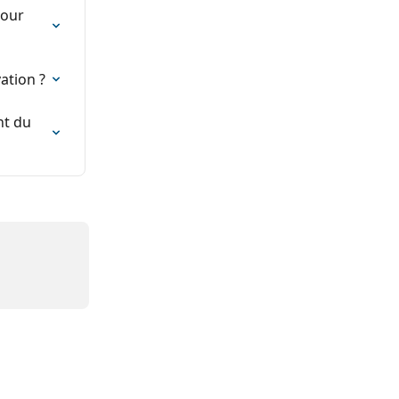
pour 
ation ?
t du 