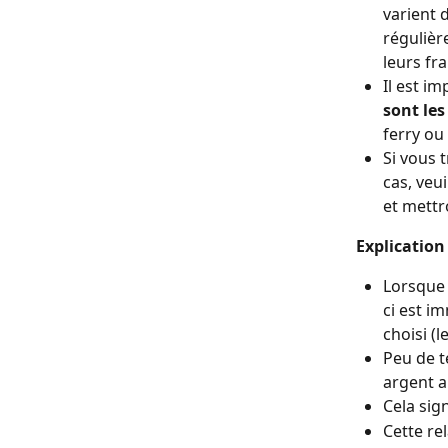
varient 
régulièr
leurs fra
Il est i
sont le
ferry ou
Si vous 
cas, veu
et mettr
 Explication
Lorsque 
ci est i
choisi (l
Peu de t
argent a
Cela sign
Cette re