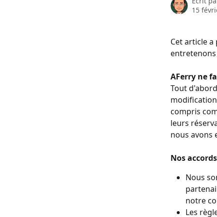
Écrit p
15 févr
Cet article a
entretenons 
AFerry ne fa
Tout d'abord,
modification
compris comb
leurs réserv
nous avons e
Nos accords 
Nous som
partenai
notre co
Les règl