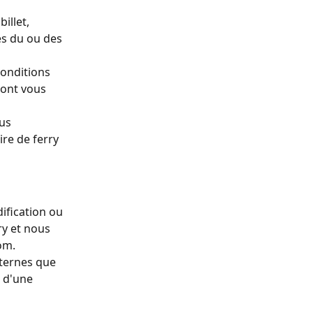
illet, 
es du ou des 
conditions 
dont vous 
us 
re de ferry 
ification ou 
y et nous 
om.
nternes que 
 d'une 