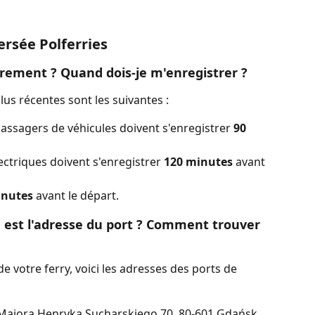
rsée Polferries
trement ? Quand dois-je m'enregistrer ?
us récentes sont les suivantes :
passagers de véhicules doivent s'enregistrer
 90 
ectriques doivent s'enregistrer 
120 minutes 
avant 
inutes
 avant le départ.
e est l'adresse du port ? Comment trouver 
e votre ferry, voici les adresses des ports de 
Majora Henryka Sucharskiego 70, 80-601 Gdańsk, 