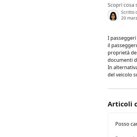
Scopri cosa 
Scritto
20 mar
I passeggeri
il passegger
proprietà de
documenti de
In alternativ
del veicolo s
Articoli 
Posso cam