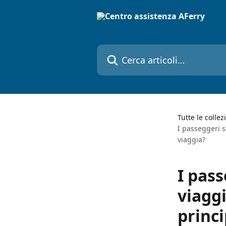
Vai al contenuto principale
Cerca articoli…
Tutte le collez
I passeggeri 
viaggia?
I pas
viagg
princ