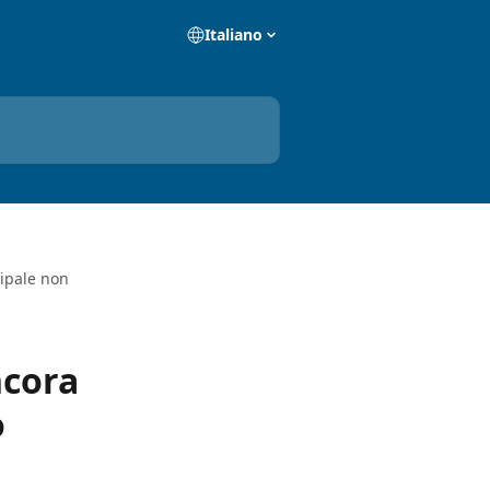
Italiano
cipale non
ncora
o