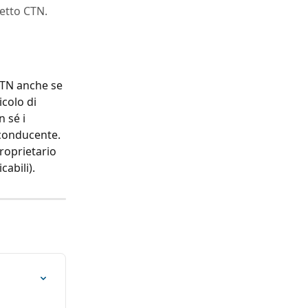
ietto CTN.
CTN anche se 
colo di 
 sé i 
 conducente. 
roprietario 
cabili).