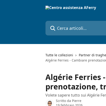
Vai al contenuto principale
Cerca articoli…
Tutte le collezioni
Partner di traghe
Algérie Ferries - Cambiare prenotazio
Algérie Ferries 
prenotazione, t
Volete sapere tutto sui Algérie Fe
Scritto da
Pierre
19 febbraio 2026