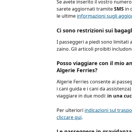
Se avete inserito il vostro numero
sarete aggiornati tramite 
SMS 
in 
le ultime 
informazioni sugli aggior
Ci sono restrizioni sui bagag
I passeggeri a piedi sono limitati 
zaino. Gli articoli proibiti includo
Posso viaggiare con il mio 
Algerie Ferries?
Algerie Ferries consente ai passe
i cani guida e i cani da assistenza
viaggiare in due modi: 
in una cuc
Per ulteriori 
indicazioni sul traspo
cliccare qui
.
Le passeggere in gravidanza 