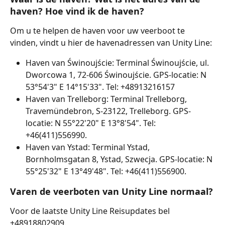
haven? Hoe vind ik de haven?
Om u te helpen de haven voor uw veerboot te 
vinden, vindt u hier de havenadressen van Unity Line:
Haven van Świnoujście: Terminal Świnoujście, ul. 
Dworcowa 1, 72-606 Świnoujście. GPS-locatie: N 
53°54'3" E 14°15'33". Tel: +48913216157
Haven van Trelleborg: Terminal Trelleborg, 
Travemündebron, S-23122, Trelleborg. GPS-
locatie: N 55°22'20" E 13°8'54". Tel: 
+46(411)556990.
Haven van Ystad: Terminal Ystad, 
Bornholmsgatan 8, Ystad, Szwecja. GPS-locatie: N 
55°25'32" E 13°49'48". Tel: +46(411)556900.
Varen de veerboten van Unity Line normaal?
Voor de laatste Unity Line Reisupdates bel 
+48918802909.