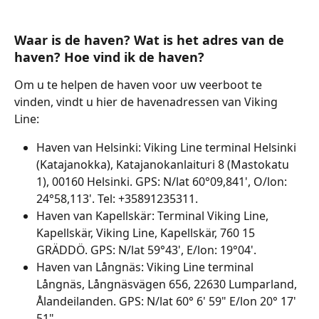
Waar is de haven? Wat is het adres van de 
haven? Hoe vind ik de haven?
Om u te helpen de haven voor uw veerboot te 
vinden, vindt u hier de havenadressen van Viking 
Line:
Haven van Helsinki: Viking Line terminal Helsinki 
(Katajanokka), Katajanokanlaituri 8 (Mastokatu 
1), 00160 Helsinki. GPS: N/lat 60°09,841', O/lon: 
24°58,113'. Tel: +35891235311.
Haven van Kapellskär: Terminal Viking Line, 
Kapellskär, Viking Line, Kapellskär, 760 15 
GRÄDDÖ. GPS: N/lat 59°43', E/lon: 19°04'.
Haven van Långnäs: Viking Line terminal 
Långnäs, Långnäsvägen 656, 22630 Lumparland, 
Ålandeilanden. GPS: N/lat 60° 6' 59" E/lon 20° 17' 
51".