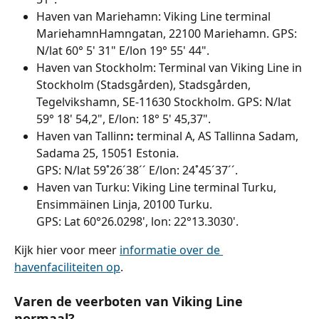
Haven van Mariehamn: Viking Line terminal 
MariehamnHamngatan, 22100 Mariehamn. GPS: 
N/lat 60° 5' 31" E/lon 19° 55' 44".
Haven van Stockholm: Terminal van Viking Line in 
Stockholm (Stadsgården), Stadsgården, 
Tegelvikshamn, SE-11630 Stockholm. GPS: N/lat 
59° 18' 54,2", E/lon: 18° 5' 45,37".
Haven van Tallinn
: 
terminal A, AS Tallinna Sadam, 
Sadama 25, 15051 Estonia.
GPS: N/lat 59˚26´38´´ E/lon: 24˚45´37´´.
Haven van Turku: Viking Line terminal Turku, 
Ensimmäinen Linja, 20100 Turku.
GPS: Lat 60°26.0298', lon: 22°13.3030'.
Kijk hier voor meer 
informatie over de 
havenfaciliteiten op
.
Varen de veerboten van Viking Line 
normaal?