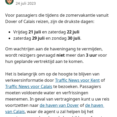
24 juli 2023
Voor passagiers die tijdens de zomervakantie vanuit 
Dover of Calais reizen, zijn de drukste dagen: 
Vrijdag 
21 juli
 en zaterdag 
22 juli
zaterdag 
29 juli
 en zondag 
30 juli
.
Om wachtrijen aan de haveningang te vermijden, 
wordt reizigers gevraagd 
niet
 meer dan 
3 uur
 voor 
hun geplande vertrektijd aan te komen.
Het is belangrijk om op de hoogte te blijven van 
verkeersinformatie door 
Traffic News voor Kent
 of 
Traffic News voor Calais
 te bezoeken. Passagiers 
moeten voldoende water en verfrissingen 
meenemen. In geval van vertragingen kunt u uw reis 
voortzetten naar 
de haven van Dover
 of 
de haven 
van Calais
, waar de agent u zal helpen bij het 