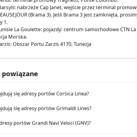
enui: terminal promowy Traghetti, Ponte Colombo.
arsylii: nabrzeże Cap Janet, wejście przez terminal promo
AUSEJOUR (Brama 3). Jeśli Brama 3 jest zamknięta, prosimy
y 1.
unisie La Goulette: pojazdy: centrum samochodowe CTN La 
tacja Morska.
arzis: Obszar Portu Zarzis 4170, Tunezja
y powiązane
jdują się adresy portów Corsica Linea?
jdują się adresy portów Grimaldi Lines?
adresy portów Grandi Navi Veloci (GNV)?