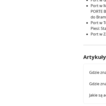
Port w G
Port w M
PORTE BE
do Bram
Port w T
Piesi: S
Port w Z
Artykuł
Gdzie zna
Gdzie zna
Jakie są 