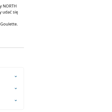
wy NORTH 
 udać się 
Goulette. 