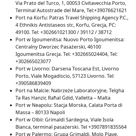
Via Prato del Turco, 1, 00053 Civitavecchia Porto, 
Terminal Autostrade del Mare, Tel:+39076621621
Port na Korfu: Patras Travel Shipping Agency P.C., 
4 Ethnikis Antistaseos str., Korfu, Grecja, PC: 
49100. Tel: +302661021300 / 39112 / 38712
Port w Igoumenitsa: Nuovo Porto Igoumenitsa: 
Centralny Dworzec Pasażerski, 46100 
Igoumenitsa Grecja. Tel: +302665024404, Tel: 
+302665023077
Port w Livorno: Darsena Toscana Est, Livorno 
Porto, Viale Mogadiscio, 57123 Livorno. Tel: 
+390586839409
Port na Malcie: Nabrzeże Laboratoryjne, Telgha 
Ta Ras Hanzir, Raħal Ġdid, Valletta – Malta
Port w Neapolu: Stacja Morska, Calata Porta di 
Massa – 80133 Napoli
Port w Olbii: Grimaldi Sardegna, Viale Isola 
Bianca, terminal pasażerski. Tel +3907891835564
Port w Palermo: Grupa Grimaldi, Molo Piave, 