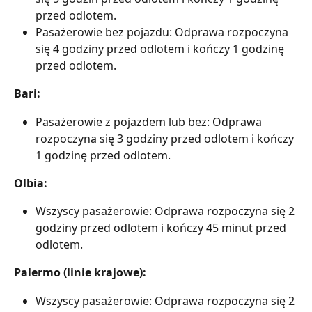
przed odlotem.
Pasażerowie bez pojazdu: Odprawa rozpoczyna 
się 4 godziny przed odlotem i kończy 1 godzinę 
przed odlotem.
Bari:
Pasażerowie z pojazdem lub bez: Odprawa 
rozpoczyna się 3 godziny przed odlotem i kończy 
1 godzinę przed odlotem.
Olbia:
Wszyscy pasażerowie: Odprawa rozpoczyna się 2 
godziny przed odlotem i kończy 45 minut przed 
odlotem.
Palermo (linie krajowe):
Wszyscy pasażerowie: Odprawa rozpoczyna się 2 