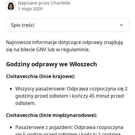
Napisane przez
Chantelle
1 maja 2026
Spis treści
Najnowsze informacje dotyczące odprawy znajdują 
się na bilecie GNV lub w regulaminie.
Godziny odprawy we Włoszech
Civitavecchia (linie krajowe):
Wszyscy pasażerowie: Odprawa rozpoczyna się 2 
godziny przed odlotem i kończy 45 minut przed 
odlotem.
Civitavecchia (linie międzynarodowe):
Pasażerowie z pojazdem: Odprawa rozpoczyna 
się 5 godzin przed odlotem i kończy 1 godzinę 