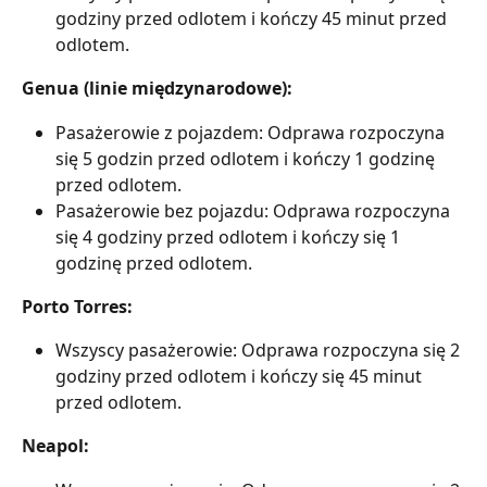
godziny przed odlotem i kończy 45 minut przed 
odlotem.
Genua (linie międzynarodowe):
Pasażerowie z pojazdem: Odprawa rozpoczyna 
się 5 godzin przed odlotem i kończy 1 godzinę 
przed odlotem.
Pasażerowie bez pojazdu: Odprawa rozpoczyna 
się 4 godziny przed odlotem i kończy się 1 
godzinę przed odlotem.
Porto Torres:
Wszyscy pasażerowie: Odprawa rozpoczyna się 2 
godziny przed odlotem i kończy się 45 minut 
przed odlotem.
Neapol: