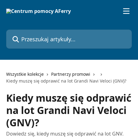
Przejdź do głównej zawartości
Przeszukaj artykuły...
Wszystkie kolekcje
Partnerzy promowi
Kiedy muszę się odprawić na lot Grandi Navi Veloci (GNV)?
Kiedy muszę się odprawić
na lot Grandi Navi Veloci
(GNV)?
Dowiedz się, kiedy muszę się odprawić na lot GNV.