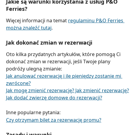
Jakie są warunki korzystania z usług P&O 
Ferries?
Więcej informacji na temat 
regulaminu P&O Ferries 
można znaleźć tutaj
.
Jak dokonać zmian w rezerwacji
Oto kilka przydatnych artykułów, które pomogą Ci 
dokonać zmian w rezerwacji, jeśli Twoje plany 
podróży ulegną zmianie:
Jak anulować rezerwację i ile pieniędzy zostanie mi 
zwrócone?
Jak mogę zmienić rezerwację? Jak zmienić rezerwację?
Jak dodać zwierzę domowe do rezerwacji?
Inne popularne pytania:
Czy otrzymam bilet za rezerwację promu?
Zasady i warunki