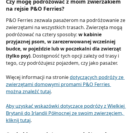
Czy mogę podróżować z moim zwierzakiem 
na rejsie P&O Ferries?
P&O Ferries zezwala pasażerom na podróżowanie ze 
zwierzętami na wszystkich trasach. Zwierzęta mogą 
podróżować na cztery sposoby: 
w kabinie 
przyjaznej psom, w zarezerwowanej wcześniej 
budce, w pojeździe lub w poczekalni dla zwierząt 
(tylko psy)
. Dostępność tych opcji zależy od trasy i 
tego, czy podróżujesz pojazdem, czy jako pasażer.
Więcej informacji na stronie 
dotyczących podróży ze 
zwierzętami domowymi promami P&O Ferries 
można znaleźć tutaj
.
Aby uzyskać wskazówki dotyczące podróży z Wielkiej 
Brytanii do Irlandii Północnej ze swoim zwierzęciem, 
kliknij tutaj
.