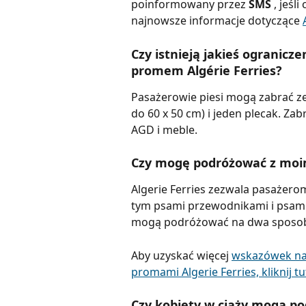
poinformowany przez 
SMS 
, jeśl
najnowsze informacje dotyczące 
Czy istnieją jakieś ogranicz
promem Algérie Ferries?
Pasażerowie piesi mogą zabrać ze
do 60 x 50 cm) i jeden plecak. Za
AGD i meble.
Czy mogę podróżować z moim 
Algerie Ferries zezwala pasażer
tym psami przewodnikami i psami 
mogą podróżować na dwa sposob
Aby uzyskać więcej 
wskazówek na
promami Algerie Ferries, kliknij tu
Czy kobiety w ciąży mogą p