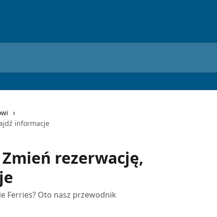
owi
najdź informacje
- Zmień rezerwację,
je
ie Ferries? Oto nasz przewodnik