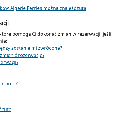
ów Algerie Ferries można znaleźć tutaj
.
acji
które pomogą Ci dokonać zmian w rezerwacji, jeśli 
ie:
niędzy zostanie mi zwrócone?
 zmienić rezerwację?
erwacji?
ę promu?
 tutaj
.