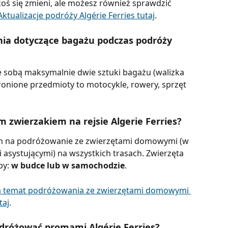
i coś się zmieni, ale możesz również sprawdzić 
Aktualizacje podróży Algérie Ferries tutaj
.
enia dotyczące bagażu podczas podróży 
 sobą maksymalnie dwie sztuki bagażu (walizka 
bronione przedmioty to motocykle, rowery, sprzęt 
zwierzakiem na rejsie Algerie Ferries?
om na podróżowanie ze zwierzętami domowymi (w 
asystującymi) na wszystkich trasach. Zwierzęta 
y: 
w budce lub w samochodzie
.
 temat podróżowania ze zwierzętami domowymi 
taj
.
odróżować promami Algérie Ferries?