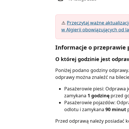
⚠️ 
Przeczytaj ważne aktualizac
w Algierii obowiązujących od la
Informacje o przeprawie 
O której godzinie jest odpr
Poniżej podano godziny odprawy. 
odprawy można znaleźć na bilec
Pasażerowie piesi: Odprawa j
zamykana 
1 godzinę
 przed g
Pasażerowie pojazdów: Odpra
odlotu i zamykana 
90 minut
 
Przed odprawą należy posiadać k