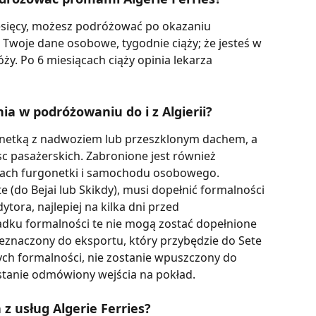
 miesięcy, możesz podróżować po okazaniu 
Twoje dane osobowe, tygodnie ciąży; że jesteś w 
. Po 6 miesiącach ciąży opinia lekarza 
nia w podróżowaniu do i z Algierii?
onetką z nadwoziem lub przeszklonym dachem, a 
c pasażerskich. Zabronione jest również 
dach furgonetki i samochodu osobowego.
e (do Bejai lub Skikdy), musi dopełnić formalności 
ytora, najlepiej na kilka dni przed 
ku formalności te nie mogą zostać dopełnione 
eznaczony do eksportu, który przybędzie do Sete 
ych formalności, nie zostanie wpuszczony do 
stanie odmówiony wejścia na pokład.
 z usług Algerie Ferries?