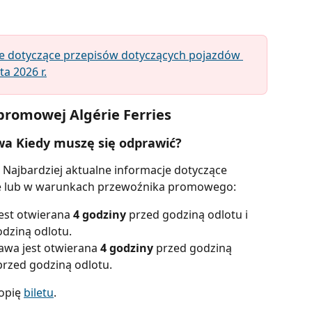
je dotyczące przepisów dotyczących pojazdów 
ta 2026 r.
promowej Algérie Ferries
awa Kiedy muszę się odprawić?
Najbardziej aktualne informacje dotyczące 
ie lub w warunkach przewoźnika promowego:
est otwierana 
4 godziny
 przed godziną odlotu i 
odziną odlotu.
wa jest otwierana
 4 godziny
 przed godziną 
przed godziną odlotu.
opię 
biletu
.