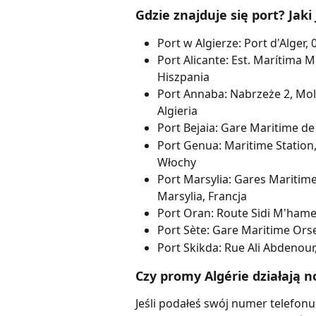
Gdzie znajduje się port? Jaki
Port w Algierze: Port d'Alger, 
Port Alicante: Est. Marítima Mu
Hiszpania
Port Annaba: Nabrzeże 2, Mol
Algieria
Port Bejaia: Gare Maritime de B
Port Genua: Maritime Station, 
Włochy
Port Marsylia: Gares Maritime
Marsylia, Francja
Port Oran: Route Sidi M'hamed
Port Sète: Gare Maritime Orse
Port Skikda: Rue Ali Abdenour,
Czy promy Algérie działają 
Jeśli podałeś swój numer telefon