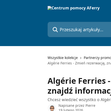
Przejdź do głównej zawartości
Przeszukaj artykuły...
Wszystkie kolekcje
Partnerzy prom
Algérie Ferries - Zmień rezerwację, z
Algérie Ferries 
znajdź informac
Chcesz wiedzieć wszystko o Algér
Napisane przez
Pierre
19 lutego 2026