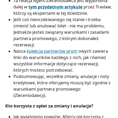
Ta relacja Agent-Zleceniodawca jest wyjaśniona 
dalej w 
tym przydatnym artykule
 przez Travlaw, 
którzy są ekspertami w tej dziedzinie.
Jeśli coś nieoczekiwanego się stanie i trzeba 
zmienić lub anulować bilet - nie ma problemu. 
Jednakże jesteś związany warunkami i zasadami 
partnera promowego, z którym dokonałeś 
rezerwacji.
Nasza 
kolekcja partnerów prom
 owych zawiera 
linki do warunków każdego z nich, jak również 
wszystkie informacje dotyczące rezerwacji, 
których możesz potrzebować.
Podsumowując, wszelkie zmiany, anulacje i noty 
kredytowe, które oferujemy muszą być zgodne z 
warunkami partnera promowego 
(Zleceniodawcy).
Kto korzysta z opłat za zmiany i anulacje?
Jak wyjaśniono powyżej, AFerry nie korzysta z 