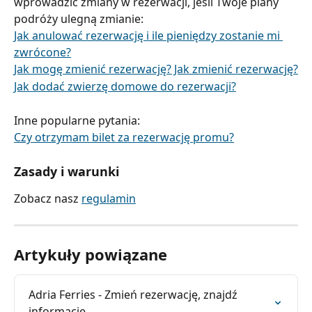
wprowadzić zmiany w rezerwacji, jeśli Twoje plany 
podróży ulegną zmianie:
Jak anulować rezerwację i ile pieniędzy zostanie mi 
zwrócone?
Jak mogę zmienić rezerwację? Jak zmienić rezerwację?
Jak dodać zwierzę domowe do rezerwacji?
Inne popularne pytania:
Czy otrzymam bilet za rezerwację promu?
Zasady i warunki
Zobacz nasz 
regulamin
Artykuły powiązane
Adria Ferries - Zmień rezerwację, znajdź 
informacje