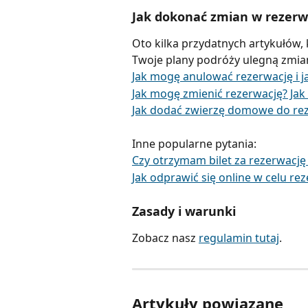
Jak dokonać zmian w rezerw
Oto kilka przydatnych artykułów, 
Twoje plany podróży ulegną zmian
Jak mogę anulować rezerwację i 
Jak mogę zmienić rezerwację? Jak
Jak dodać zwierzę domowe do rez
Inne popularne pytania:
Czy otrzymam bilet za rezerwacj
Jak odprawić się online w celu re
Zasady i warunki
Zobacz nasz 
regulamin tutaj
.
Artykuły powiązane