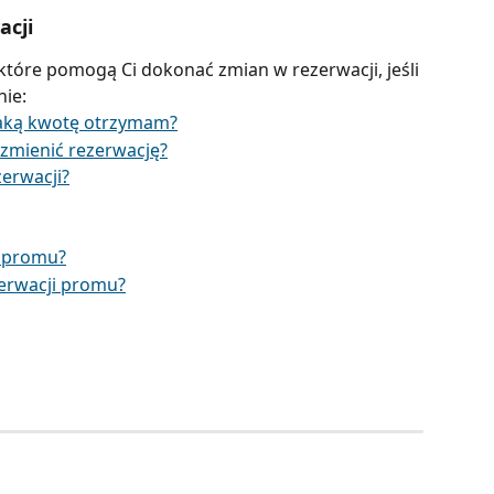
acji
które pomogą Ci dokonać zmian w rezerwacji, jeśli 
ie:
jaką kwotę otrzymam?
 zmienić rezerwację?
erwacji?
ę promu?
zerwacji promu?