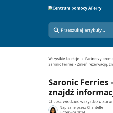
Przejdź do głównej zawartości
Przeszukaj artykuły...
Wszystkie kolekcje
Partnerzy prom
Saronic Ferries - Zmień rezerwację, z
Saronic Ferries 
znajdź informac
Chcesz wiedzieć wszystko o Saron
Napisane przez
Chantelle
3 czerwca 2024