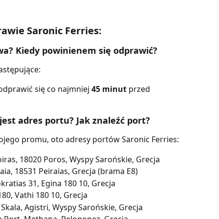
awie Saronic Ferries:
awa? Kiedy powinienem się odprawić?
astępujące:
dprawić się co najmniej 
45 minut 
przed 
 jest adres portu? Jak znaleźć port?
ojego promu, oto adresy portów Saronic Ferries:
oiras, 18020 Poros, Wyspy Sarońskie, Grecja
aia, 18531 Peiraias, Grecja (brama Ε8)
kratias 31, Egina 180 10, Grecja
180, Vathi 180 10, Grecja
, Skala, Agistri, Wyspy Sarońskie, Grecja