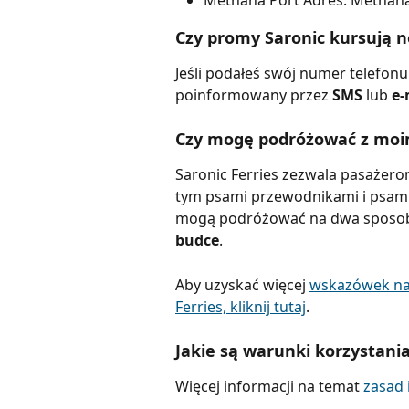
Methana Port Adres: Methana
Czy promy Saronic kursują 
Jeśli podałeś swój numer telefon
poinformowany przez 
SMS 
lub 
e-
Czy mogę podróżować z moim 
Saronic Ferries zezwala pasażer
tym psami przewodnikami i psami 
mogą podróżować na dwa sposob
budce
.
Aby uzyskać więcej 
wskazówek na 
Ferries, kliknij tutaj
.
Jakie są warunki korzystania
Więcej informacji na temat 
zasad 