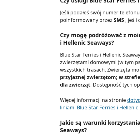
Czy usługi Blue Star Ferries
Jeśli podałeś swój numer telefon
poinformowany przez 
SMS 
, jeśli
Czy mogę podróżować z moim 
i Hellenic Seaways?
Blue Star Ferries i Hellenic Sea
zwierzętami domowymi (w tym psa
wszystkich trasach. Zwierzęta mo
przyjaznej zwierzętom; w strefie
dla zwierząt
. Dostępność tych opc
Więcej informacji na stronie 
doty
liniami Blue Star Ferries i Hellen
Jakie są warunki korzystania 
Seaways?