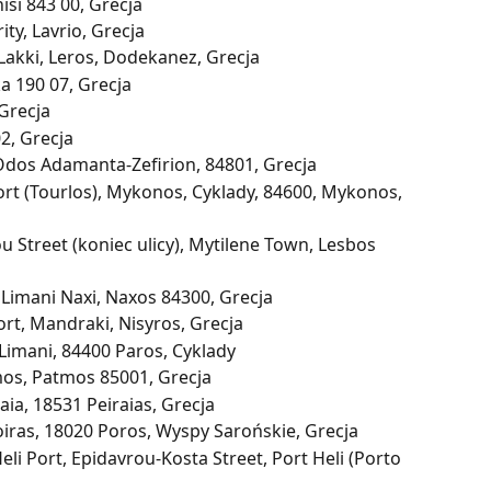
isi 843 00, Grecja
ity, Lavrio, Grecja
 Lakki, Leros, Dodekanez, Grecja
a 190 07, Grecja
 Grecja
2, Grecja
 Odos Adamanta-Zefirion, 84801, Grecja
t (Tourlos), Mykonos, Cyklady, 84600, Mykonos, 
ou Street (koniec ulicy), Mytilene Town, Lesbos 
 Limani Naxi, Naxos 84300, Grecja
ort, Mandraki, Nisyros, Grecja
Limani, 84400 Paros, Cyklady
mos, Patmos 85001, Grecja
aia, 18531 Peiraias, Grecja
oiras, 18020 Poros, Wyspy Sarońskie, Grecja
eli Port, Epidavrou-Kosta Street, Port Heli (Porto 