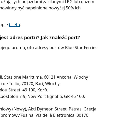
żujących pojazdami zasilanymi LPG lub gazem 
 powinny być napełnione powyżej 50% ich 
opię 
biletu
.
 jest adres portu? Jak znaleźć port?
ojego promu, oto adresy portów Blue Star Ferries 
di, Stazione Marittima, 60121 Ancona, Włochy
 de Tullio, 70120, Bari, Włochy
elou Street, 49 100, Korfu
postolon 7-9, New Port Egnatia, GR-46 100, 
niowy (Nowy), Akti Dymeon Street, Patras, Grecja
promowy Fusina, Via dellâ Elettronica, 30176 