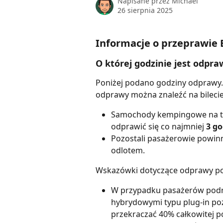
Napisane przez
Michael
26 sierpnia 2025
Informacje o przeprawie B
O której godzinie jest odpr
Poniżej podano godziny odprawy. 
odprawy można znaleźć na bilec
Samochody kempingowe na tra
odprawić się co najmniej 
3 go
Pozostali pasażerowie powinn
odlotem.
Wskazówki dotyczące odprawy p
W przypadku pasażerów podró
hybrydowymi typu plug-in po
przekraczać 40% całkowitej p