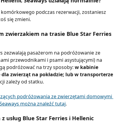
 i Hellenic Seaways działają normalnie?
u komórkowego podczas rezerwacji, zostaniesz 
 coś się zmieni.
zwierzakiem na trasie Blue Star Ferries 
ways zezwalają pasażerom na podróżowanie ze 
mi przewodnikami i psami asystującymi) na 
gą podróżować na trzy sposoby: 
w kabinie 
 dla zwierząt na pokładzie; lub w transporterze 
ji zależy od statku.
czących podróżowania ze zwierzętami domowymi 
ic Seaways można znaleźć tutaj
.
z usług Blue Star Ferries i Hellenic 