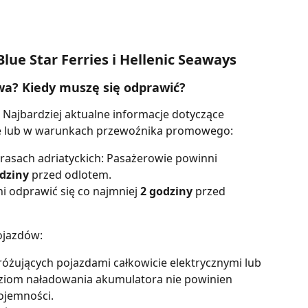
lue Star Ferries i Hellenic Seaways
awa? Kiedy muszę się odprawić?
Najbardziej aktualne informacje dotyczące 
ie lub w warunkach przewoźnika promowego:
sach adriatyckich: Pasażerowie powinni 
dziny
 przed odlotem.
i odprawić się co najmniej 
2 godziny 
przed 
ojazdów:
żujących pojazdami całkowicie elektrycznymi lub 
ziom naładowania akumulatora nie powinien 
ojemności.