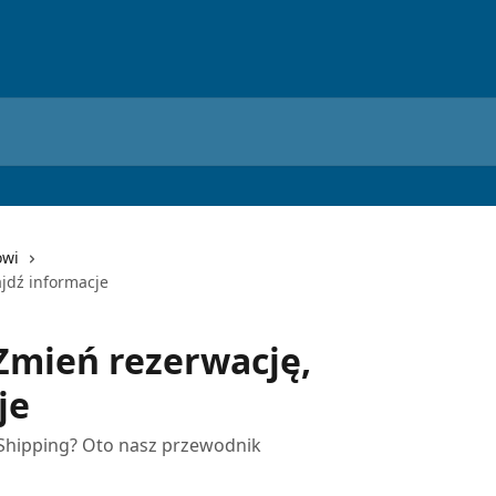
owi
ajdź informacje
 Zmień rezerwację,
je
 Shipping? Oto nasz przewodnik