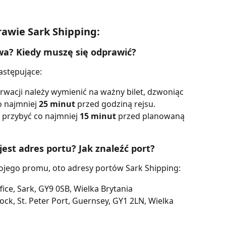
rawie Sark Shipping:
awa? Kiedy muszę się odprawić?
astępujące:
rwacji należy wymienić na ważny bilet, dzwoniąc 
 najmniej 
25 minut
 przed godziną rejsu.
 przybyć co najmniej 
15 minut
 przed planowaną 
 jest adres portu? Jak znaleźć port?
ojego promu, oto adresy portów Sark Shipping:
ice, Sark, GY9 0SB, Wielka Brytania
ck, St. Peter Port, Guernsey, GY1 2LN, Wielka 