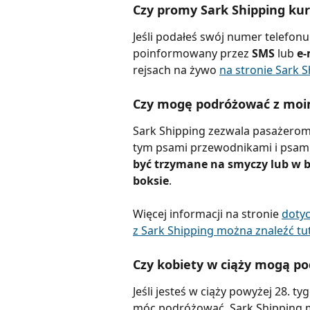
Czy promy Sark Shipping ku
Jeśli podałeś swój numer telefon
poinformowany przez 
SMS 
lub 
e-
rejsach na żywo 
na stronie Sark 
Czy mogę podróżować z moim
Sark Shipping zezwala pasażero
tym psami przewodnikami i psami 
być trzymane na smyczy lub w b
boksie
.
Więcej informacji na stronie 
doty
z Sark Shipping można znaleźć tu
Czy kobiety w ciąży mogą po
Jeśli jesteś w ciąży powyżej 28. t
móc podróżować. Sark Shipping m