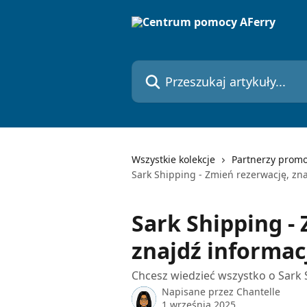
Przejdź do głównej zawartości
Przeszukaj artykuły...
Wszystkie kolekcje
Partnerzy prom
Sark Shipping - Zmień rezerwację, zn
Sark Shipping -
znajdź informac
Chcesz wiedzieć wszystko o Sark
Napisane przez
Chantelle
1 września 2025