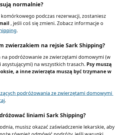
rsują normalnie?
u komórkowego podczas rezerwacji, zostaniesz 
mail 
, jeśli coś się zmieni. Zobacz informacje o 
Shipping
.
 zwierzakiem na rejsie Sark Shipping?
m na podróżowanie ze zwierzętami domowymi (w 
asystującymi) na wszystkich trasach. 
Psy muszą 
oksie, a inne zwierzęta muszą być trzymane w 
czących podróżowania ze zwierzętami domowymi 
taj
.
dróżować liniami Sark Shipping?
ygodnia, musisz okazać zaświadczenie lekarskie, aby 
oże również odmówić podróży, jeśli warunki 