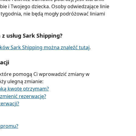
bie i Twojego dziecka. Osoby odwiedzające linie 
. tygodnia, nie będą mogły podróżować liniami 
 z usług Sark Shipping?
ów Sark Shipping można znaleźć tutaj
.
acji
, które pomogą Ci wprowadzić zmiany w 
óży ulegną zmianie:
jaką kwotę otrzymam?
 zmienić rezerwację?
erwacji?
ę promu?