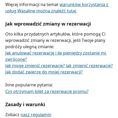
Więcej informacji na temat 
warunków korzystania z 
usług Wasaline można znaleźć tutaj
.
Jak wprowadzić zmiany w rezerwacji
Oto kilka przydatnych artykułów, które pomogą Ci 
wprowadzić zmiany w rezerwacji, jeśli Twoje plany 
podróży ulegną zmianie:
Jak anulować rezerwację i ile pieniędzy zostanie mi 
zwrócone?
Jak mogę zmienić rezerwację? Jak zmienić rezerwację?
Jak dodać zwierzę do mojej rezerwacji?
Inne popularne pytania:
Czy otrzymam bilet za rezerwację promu?
Zasady i warunki
Zobacz 
nasz regulamin