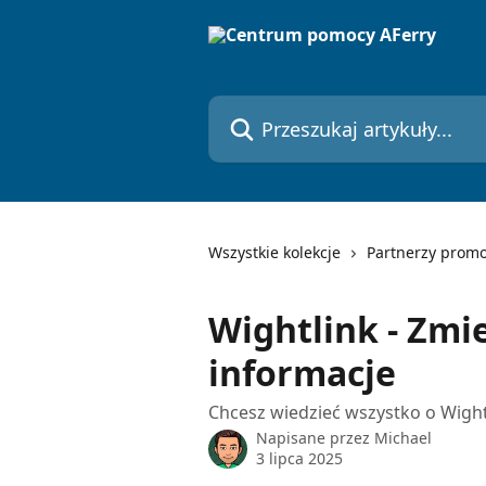
Przejdź do głównej zawartości
Przeszukaj artykuły...
Wszystkie kolekcje
Partnerzy prom
Wightlink - Zmi
informacje
Chcesz wiedzieć wszystko o Wigh
Napisane przez
Michael
3 lipca 2025