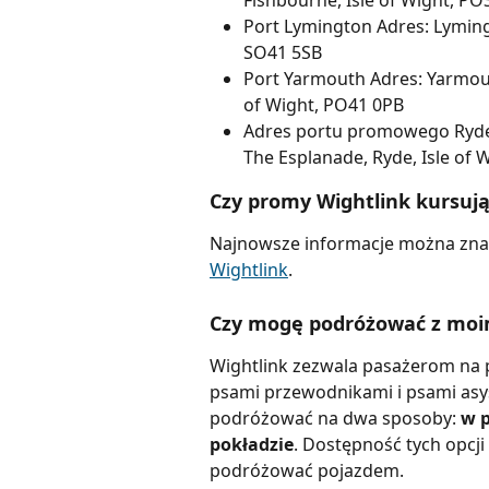
Fishbourne, Isle of Wight, P
Port Lymington Adres: Lyming
SO41 5SB
Port Yarmouth Adres: Yarmouth
of Wight, PO41 0PB
Adres portu promowego Ryde
The Esplanade, Ryde, Isle of 
Czy promy Wightlink kursuj
Najnowsze informacje można znal
Wightlink
.
Czy mogę podróżować z moim
Wightlink zezwala pasażerom na
psami przewodnikami i psami asys
podróżować na dwa sposoby: 
w p
pokładzie
. Dostępność tych opcji 
podróżować pojazdem.