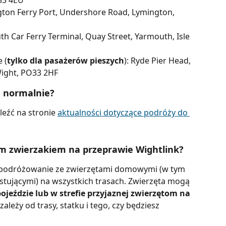
O33 4EU
ton Ferry Port, Undershore Road, Lymington, 
 Car Ferry Terminal, Quay Street, Yarmouth, Isle 
 (
tylko dla pasażerów pieszych
): Ryde Pier Head, 
Wight, PO33 2HF
ą normalnie?
eźć na stronie 
aktualności dotyczące podróży do 
 zwierzakiem na przeprawie Wightlink?
 podróżowanie ze zwierzętami domowymi (w tym 
tującymi) na wszystkich trasach. Zwierzęta mogą 
ojeździe lub w strefie przyjaznej zwierzętom na 
zależy od trasy, statku i tego, czy będziesz 