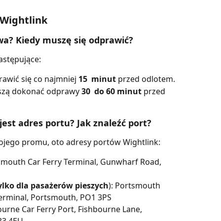
 Wightlink
awa? Kiedy muszę się odprawić?
astępujące:
awić się co najmniej 
15
 minut 
przed odlotem.
szą dokonać odprawy 
30
 do 60 minut
 przed 
 jest adres portu? Jak znaleźć port?
ojego promu, oto adresy portów Wightlink:
smouth Car Ferry Terminal, Gunwharf Road, 
ylko dla pasażerów pieszych
): Portsmouth 
erminal, Portsmouth, PO1 3PS
urne Car Ferry Port, Fishbourne Lane, 