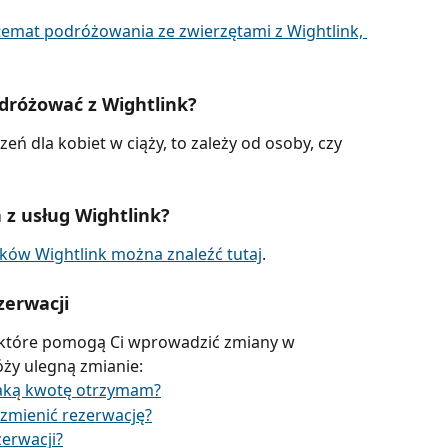
temat podróżowania ze zwierzętami z Wightlink, 
dróżować z Wightlink?
ń dla kobiet w ciąży, to zależy od osoby, czy 
 z usług Wightlink?
ów Wightlink można znaleźć tutaj
.
zerwacji
, które pomogą Ci wprowadzić zmiany w 
óży ulegną zmianie:
jaką kwotę otrzymam?
 zmienić rezerwację?
erwacji?