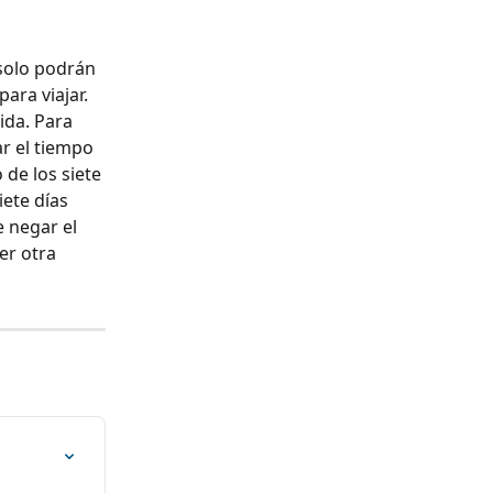
solo podrán 
ara viajar. 
ida. Para 
r el tiempo 
 de los siete 
iete días 
e negar el 
er otra 