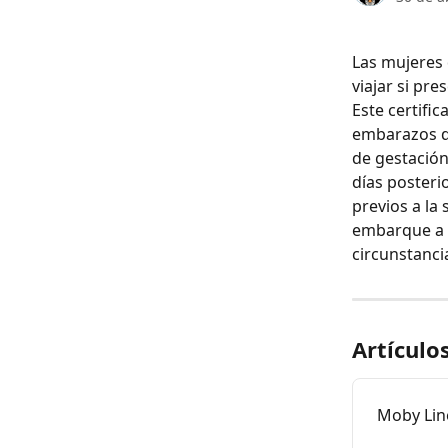
Las mujeres
viajar si pr
Este certific
embarazos de
de gestación.
días posterio
previos a la 
embarque a s
circunstancia
Artículo
Moby Line