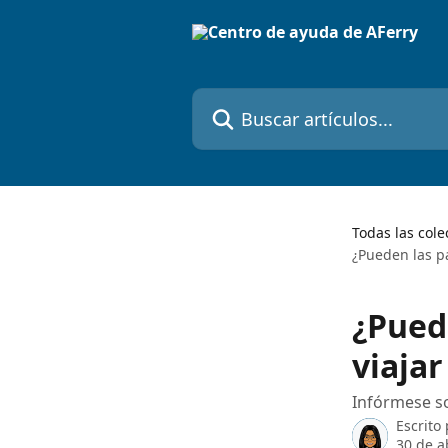
Ir al contenido principal
Buscar artículos...
Todas las cole
¿Pueden las p
¿Pued
viajar
Infórmese so
Escrito
30 de a