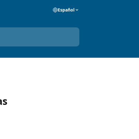
Español
as