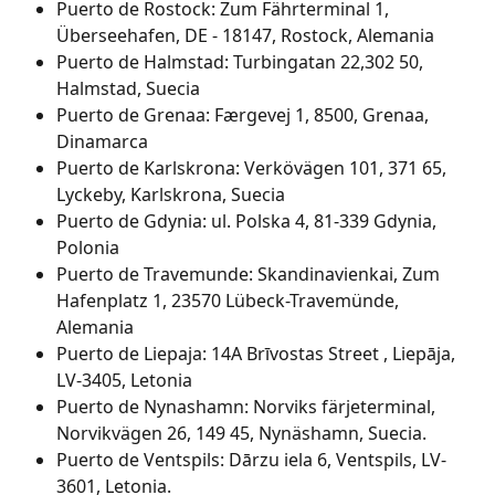
Puerto de Rostock: Zum Fährterminal 1, 
Überseehafen, DE - 18147, Rostock, Alemania
Puerto de Halmstad: Turbingatan 22,302 50, 
Halmstad, Suecia
Puerto de Grenaa: Færgevej 1, 8500, Grenaa, 
Dinamarca
Puerto de Karlskrona: Verkövägen 101, 371 65, 
Lyckeby, Karlskrona, Suecia
Puerto de Gdynia: ul. Polska 4, 81-339 Gdynia, 
Polonia
Puerto de Travemunde: Skandinavienkai, Zum 
Hafenplatz 1, 23570 Lübeck-Travemünde, 
Alemania
Puerto de Liepaja: 14A Brīvostas Street , Liepāja, 
LV-3405, Letonia
Puerto de Nynashamn: Norviks färjeterminal, 
Norvikvägen 26, 149 45, Nynäshamn, Suecia.
Puerto de Ventspils: Dārzu iela 6, Ventspils, LV-
3601, Letonia.