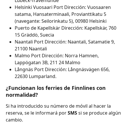
Lübeck-Travemünde
Helsinki Vuosaari Port Dirección: Vuosaaren 
satama, Hansaterminaali, Provianttikatu 5 
(navegante: Seilorinkatu 5), 00980 Helsinki
Puerto de Kapellskär Dirección: Kapellskär, 760 
15 Gräddö, Suecia
Naantali Port Dirección: Naantali, Satamatie 9, 
21100 Naantali
Malmo Port Dirección: Norra Hamnen, 
Lappögatan 3B, 211 24 Malmo
Långnäs Port Dirección: Långnäsvägen 656, 
22630 Lumparland.
¿Funcionan los ferries de Finnlines con 
normalidad?
Si ha introducido su número de móvil al hacer la 
reserva, se le informará por 
SMS 
si se produce algún 
cambio.