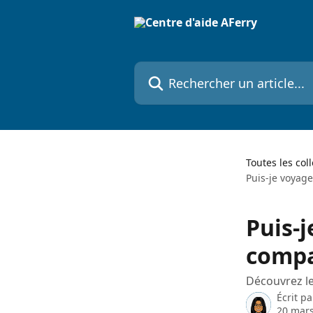
Passer au contenu principal
Rechercher un article...
Toutes les col
Puis-je voyag
Puis-
compa
Découvrez le
Écrit p
20 mar