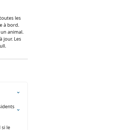
outes les 
e à bord. 
un animal. 
 jour. Les 
ull.
idents 
si le 