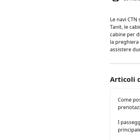
Le navi CTN s
Tanit, le cab
cabine per di
la preghiera 
assistere du
Articoli 
Come pos
prenotaz
I passegg
principal