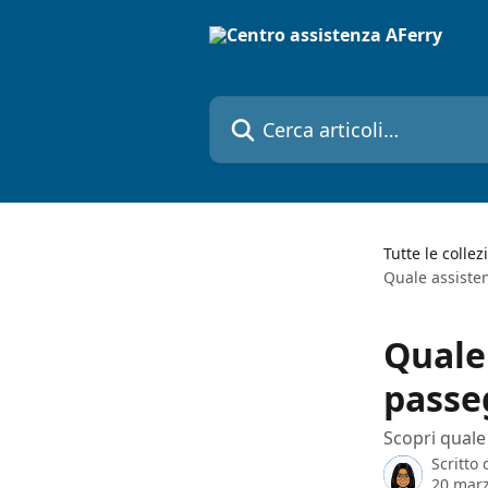
Vai al contenuto principale
Cerca articoli…
Tutte le collez
Quale assisten
Quale
passeg
Scopri quale
Scritto
20 mar