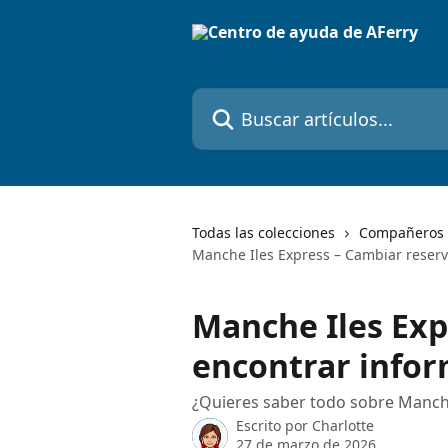
Ir al contenido principal
Buscar artículos...
Todas las colecciones
Compañeros 
Manche Iles Express – Cambiar reserv
Manche Iles Exp
encontrar info
¿Quieres saber todo sobre Manche
Escrito por
Charlotte
27 de marzo de 2026