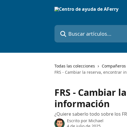
Ir al contenido principal
Buscar artículos...
Todas las colecciones
Compañeros 
FRS - Cambiar la reserva, encontrar i
FRS - Cambiar la
información
¿Quiere saberlo todo sobre los FR
Escrito por
Michael
4 de julio de 2025