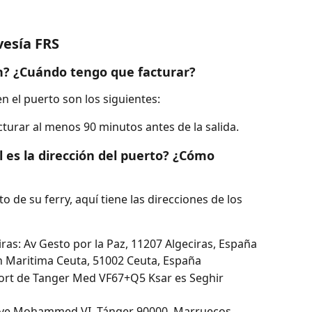
vesía FRS
ón? ¿Cuándo tengo que facturar?
n el puerto son los siguientes:
turar al menos 90 minutos antes de la salida.
 es la dirección del puerto? ¿Cómo 
o de su ferry, aquí tiene las direcciones de los 
iras: Av Gesto por la Paz, 11207 Algeciras, España
ón Maritima Ceuta, 51002 Ceuta, España
ort de Tanger Med VF67+Q5 Ksar es Seghir 
: Ave Mohammed VI, Tánger 90000, Marruecos