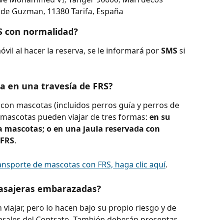
le de Guzman, 11380 Tarifa, España
RS con normalidad?
il al hacer la reserva, se le informará por 
SMS 
si 
a en una travesía de FRS?
r con mascotas (incluidos perros guía y perros de 
s mascotas pueden viajar de tres formas: 
en su 
a mascotas; o en una jaula reservada con 
 FRS
.
ransporte de mascotas con FRS, haga clic aquí
.
pasajeras embarazadas?
ajar, pero lo hacen bajo su propio riesgo y de 
rales del Contrato. También deberán presentar 