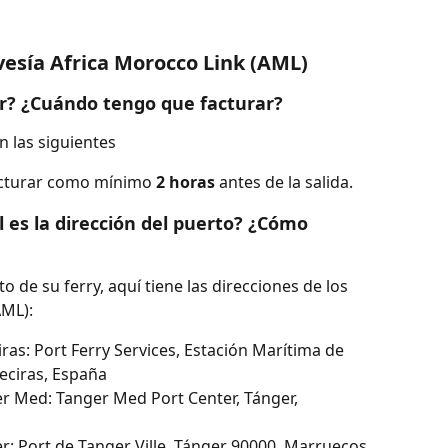
vesía Africa Morocco Link (AML)
r? ¿Cuándo tengo que facturar?
n las siguientes
acturar como mínimo
 2 horas
 antes de la salida.
 es la dirección del puerto? ¿Cómo 
o de su ferry, aquí tiene las direcciones de los 
AML):
ras: Port Ferry Services, Estación Marítima de 
geciras, España
r Med: Tanger Med Port Center, Tánger, 
r: Port de Tanger Ville, Tánger 90000, Marruecos