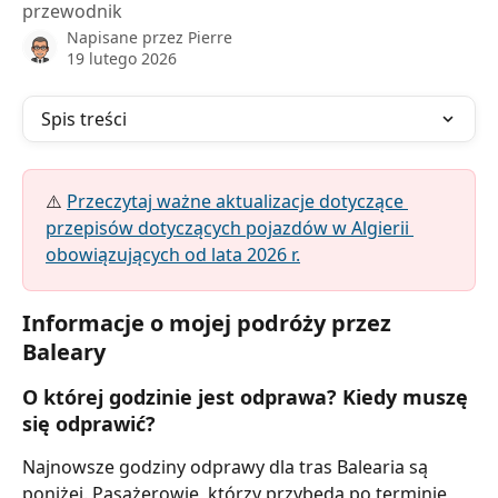
przewodnik
Napisane przez
Pierre
19 lutego 2026
Spis treści
⚠️ 
Przeczytaj ważne aktualizacje dotyczące 
przepisów dotyczących pojazdów w Algierii 
obowiązujących od lata 2026 r.
Informacje o mojej podróży przez 
Baleary
O której godzinie jest odprawa? Kiedy muszę 
się odprawić?
Najnowsze godziny odprawy dla tras Balearia są 
poniżej. Pasażerowie, którzy przybędą po terminie 