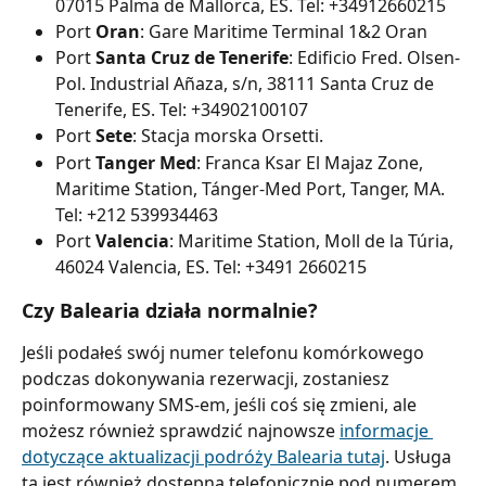
07015 Palma de Mallorca, ES. Tel: +34912660215
Port 
Oran
: Gare Maritime Terminal 1&2 Oran
Port 
Santa Cruz de Tenerife
: Edificio Fred. Olsen-
Pol. Industrial Añaza, s/n, 38111 Santa Cruz de 
Tenerife, ES. Tel: +34902100107
Port 
Sete
: Stacja morska Orsetti.
Port
 Tanger Med
: Franca Ksar El Majaz Zone, 
Maritime Station, Tánger-Med Port, Tanger, MA. 
Tel: +212 539934463
Port 
Valencia
: Maritime Station, Moll de la Túria, 
46024 Valencia, ES. Tel: +3491 2660215
Czy Balearia działa normalnie?
Jeśli podałeś swój numer telefonu komórkowego 
podczas dokonywania rezerwacji, zostaniesz 
poinformowany SMS-em, jeśli coś się zmieni, ale 
możesz również sprawdzić najnowsze 
informacje 
dotyczące aktualizacji podróży Balearia tutaj
. Usługa 
ta jest również dostępna telefonicznie pod numerem 