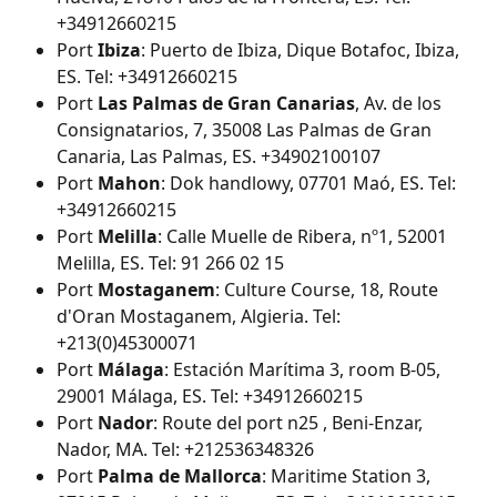
+34912660215
Port 
Ibiza
: Puerto de Ibiza, Dique Botafoc, Ibiza, 
ES. Tel: +34912660215
Port 
Las Palmas de Gran Canarias
, Av. de los 
Consignatarios, 7, 35008 Las Palmas de Gran 
Canaria, Las Palmas, ES. +34902100107
Port 
Mahon
: Dok handlowy, 07701 Maó, ES. Tel: 
+34912660215
Port 
Melilla
: Calle Muelle de Ribera, nº1, 52001 
Melilla, ES. Tel: 91 266 02 15
Port 
Mostaganem
: Culture Course, 18, Route 
d'Oran Mostaganem, Algieria. Tel: 
+213(0)45300071
Port 
Málaga
: Estación Marítima 3, room B-05, 
29001 Málaga, ES. Tel: +34912660215
Port 
Nador
: Route del port n25 , Beni-Enzar, 
Nador, MA. Tel: +212536348326
Port 
Palma de Mallorca
: Maritime Station 3, 