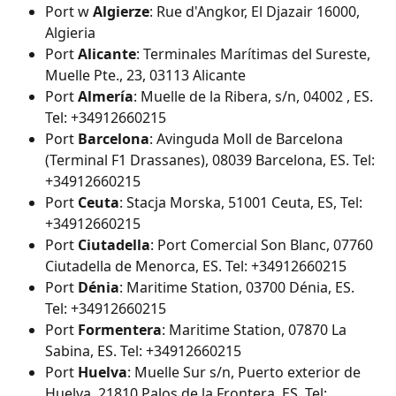
Port w 
Algierze
: Rue d'Angkor, El Djazair 16000, 
Algieria
Port 
Alicante
: Terminales Marítimas del Sureste, 
Muelle Pte., 23, 03113 Alicante
Port 
Almería
: Muelle de la Ribera, s/n, 04002 , ES. 
Tel: +34912660215
Port 
Barcelona
: Avinguda Moll de Barcelona 
(Terminal F1 Drassanes), 08039 Barcelona, ES. Tel: 
+34912660215
Port 
Ceuta
: Stacja Morska, 51001 Ceuta, ES, Tel: 
+34912660215
Port 
Ciutadella
: Port Comercial Son Blanc, 07760 
Ciutadella de Menorca, ES. Tel: +34912660215
Port 
Dénia
: Maritime Station, 03700 Dénia, ES. 
Tel: +34912660215
Port 
Formentera
: Maritime Station, 07870 La 
Sabina, ES. Tel: +34912660215
Port 
Huelva
: Muelle Sur s/n, Puerto exterior de 
Huelva, 21810 Palos de la Frontera, ES. Tel: 