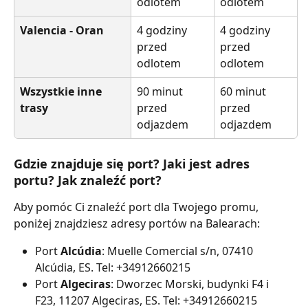
odlotem
odlotem
Valencia - Oran
4 godziny 
4 godziny 
przed 
przed 
odlotem
odlotem
Wszystkie inne 
90 minut 
60 minut 
trasy
przed 
przed 
odjazdem
odjazdem
Gdzie znajduje się port? Jaki jest adres 
portu? Jak znaleźć port?
Aby pomóc Ci znaleźć port dla Twojego promu, 
poniżej znajdziesz adresy portów na Balearach:
Port 
Alcúdia
: Muelle Comercial s/n, 07410 
Alcúdia, ES. Tel: +34912660215
Port 
Algeciras
: Dworzec Morski, budynki F4 i 
F23, 11207 Algeciras, ES. Tel: +34912660215